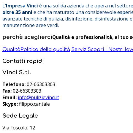
L’
Impresa Vinci
è una solida azienda che opera nel settore 
oltre 35 anni
e che ha maturato una considerevole esperie
avanzate tecniche di pulizia, disinfezione, disinfestazione e
manutenzione aree verdi.
Qualità e professionalità, al tuo s
perchè
sceglierci
Qualità
Politica della qualità
Servizi
Scopri I Nostri lav
Contatti
rapidi
Vinci S.r.l.
Telefono:
02-66303303
Fax:
02-66303303
Email:
info@pulizievinci.it
Skype:
filippo.cantale
Sede Legale
Via Foscolo, 12