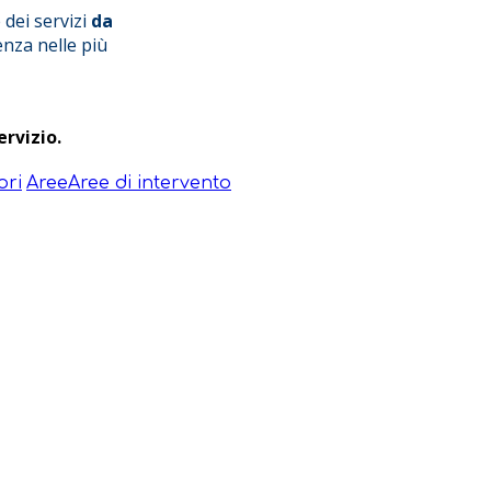
dei servizi
da
nza nelle più
ervizio.
ori
Aree
Aree di intervento